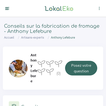
Panneau de gestion des cookies
Conseils sur la fabrication de fromage
- Anthony Lefebure
Accueil
Artisans-experts
Anthony Lefebure
Ant
hon
Posez votre
y
Lefe
question
(0)
bur
e