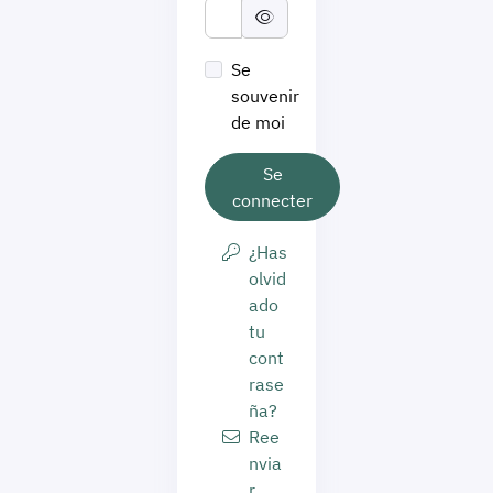
Se
souvenir
de moi
Se
connecter
¿Has
olvid
ado
tu
cont
rase
ña?
Ree
nvia
r